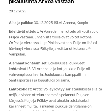
pikauusinta ArVoa vastaan
28.12.2025
Aika ja paikka:
30.12.2025 ISLVI Areena, Kuopio
Edeltävät ottelut:
ArVon edellinen ottelu oli kotitappio
Puijoa vastaan. Ennen sitä tilillä ovat voitot kotona
OrPoa ja vieraissa LiigaPlokia vastaan. Puijo on lisäksi
hävinnyt vieraissa Pölkylle ja voittanut kotona LP-
Vampulan.
Aiemmat kohtaamiset:
Lokakuussa joukkueet
kohtasivat ISLVI Areenalla ja kotijoukkue Puijo oli
vahvempi suorin erin. Joulukuussa kamppailtiin
Santasportissa ja lopputulos oli sama.
Lähtökohdat:
Arctic Volley löytyy sarjataulukosta sijalta
neljä ja yhden ottelun enemmän pelannut Puijo on
kärjessä. Puijo ja Pölkky ovat ainakin toistaiseksi
karanneet muilta, ja muiden joukkueiden tilanne on