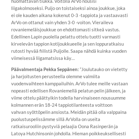
huomattavan tiukka. Voitolla ArVo nousisi
liigakolmoseksi. Puijo on toistaiseksi ainoa joukkue, joka
ei ole kauden aikana kokenut 0-3 -tappiota ja vastaavasti
ArVo on ottanut vain yhden 3-0 -voiton. Vieraileva
rovaniemeläisjoukkue on ehdottomasti sitkeä vastus.
Edellinen Lapin puolella pelattu ottelu tuotti varmasti
kirvelevän tappion kotijoukkueelle ja sen loppuratkaisu
rutosti hyvää fiilistä Puijolle. Saapa nähdä kuinka vuoden
viimeisessä liigamatsissa käy…
Päävalmentaja Pekka Seppänen:
”Joulutauko on vietetty
ja harjoitusten perusteella olemme valmiita
vuodenvaihteen kamppailuihin. ArVo tulee meille vastaan
nopeasti edellisen Rovaniemellä pelatun pelin jälkeen, ja
viime ottelu päättyikin todella harvinaiseen nousuumme
kolmannen erän 18-24 tappiotilanteesta voittoon
vahvan syöttöpelin ansiosta. Meidän pitää olla valppaina
puolustuspelissämme sillä ArVolla on useita
ratkaisurooliin pystyviä pelaajia Oona Rasinperän ja
Latoya Hutchinsonin johdolla. Hieman poikkeuksellisesti