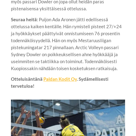
myös passari Dowler on jopa ollut heidän paras
pistenaisensa yksittäisessä ottelussa.
Seuraa heitä:
Puijon Ada Aronen jätti edellisessä
ottelussa kaiken kentälle. Hän rymisteli pisteet 27/+24
ja hyökkäykset päättyivät onnistumiseen 76 prosentin
todennäköisyydellä. Hän on myös Mestaruusliigan
pistekuningatar 217 pinnallaan. Arctic Volleyn passari
Sydney Dowler on poikkeuksellisen ahne hyökkääjä ja
useimmiten se taktiikka on toiminut. Todennäköisesti
Kuopiossakin nähdään toisen kosketuksen ratkaisuja.
Otteluisäntänä
Paldan Kodit Oy
. Sydämellisesti
tervetuloa!