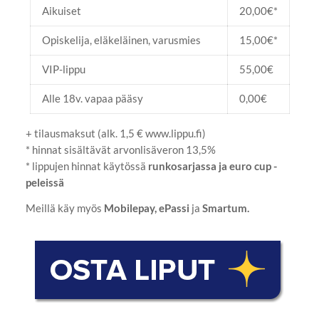
Aikuiset
20,00€*
Opiskelija, eläkeläinen, varusmies
15,00€*
VIP-lippu
55,00€
Alle 18v. vapaa pääsy
0,00€
+ tilausmaksut (alk. 1,5 € www.lippu.fi)
* hinnat sisältävät arvonlisäveron 13,5%
* lippujen hinnat käytössä
runkosarjassa ja euro cup -
peleissä
Meillä käy myös
Mobilepay, ePassi
ja
Smartum.