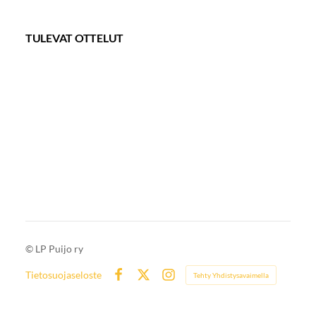
TULEVAT OTTELUT
©
LP Puijo ry
Tietosuojaseloste
Tehty Yhdistysavaimella
Facebook
X
Instagram