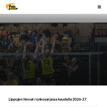
Siirry
Sivuston etusivulle
Vali
sivun
sisältöön
Lippujen hinnat runkosarjassa kaudella 2026-27