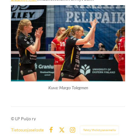
Kuva: Margo Tolegmen
©
LP Puijo ry
Tietosuojaseloste
Tehty Yhdistysavaimella
Facebook
X
Instagram