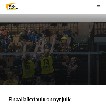
Siirry
Sivuston etusivulle
Vali
sivun
sisältöön
Finaaliaikataulu on nyt julki