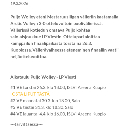
19.3.2026
Puijo Wolley eteni Mestaruusliigan välieriin kaatamalla
Arctic Volleyn 3-0 otteluvoitoin puolivälierissä.
Välierissä kotiedun omaava Puijo kohtaa
salolaisjoukkue LP Viestin. Ottelupari aloittaa
kamppailun finaalipaikasta torstaina 26.3.
Kuopiossa. Välierävaiheessa eteneminen finaaliin vaatii
neljäotteluvoittoa.
Aikataulu Puijo Wolley - LP Viesti
#1 VE
torstai 26.3. klo 18.00, ISLVI Areena Kuopio
OSTA LIPUT TÄSTÄ
#2 VE
maanatai 30.3. klo 18.00, Salo
#3 VE
tiistai 31.3. klo 18.30, Salo
#4 VE
lauantai 4.4. klo 16.00, ISLVI Areena Kuopio
---tarvittaessa---