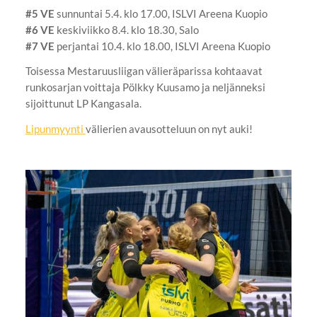
#5 VE
sunnuntai 5.4. klo 17.00, ISLVI Areena Kuopio
#6 VE
keskiviikko 8.4. klo 18.30, Salo
#7 VE
perjantai 10.4. klo 18.00, ISLVI Areena Kuopio
Toisessa Mestaruusliigan välieräparissa kohtaavat
runkosarjan voittaja Pölkky Kuusamo ja neljänneksi
sijoittunut LP Kangasala.
Lipunmyynti
välierien avausotteluun on nyt auki!