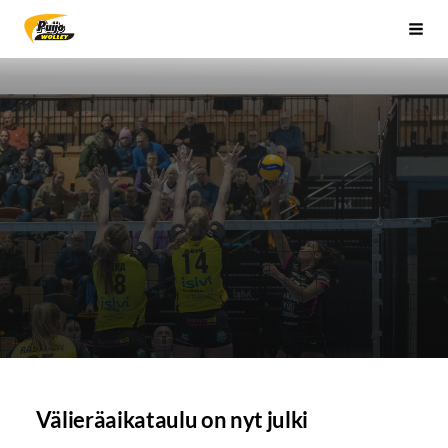
Siirry
Sivuston etusivulle
Vali
sivun
sisältöön
Välieräaikataulu on nyt julki