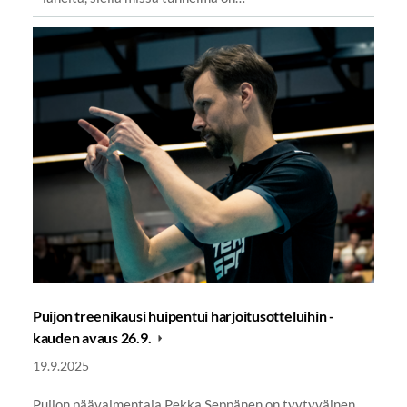
Puijon treenikausi huipentui harjoitusotteluihin -
kauden avaus 26.9.
19.9.2025
Puijon päävalmentaja Pekka Seppänen on tyytyväinen