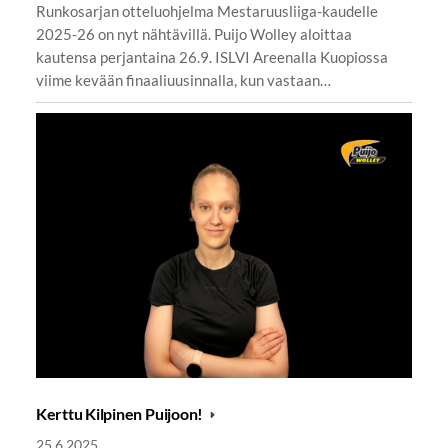
Runkosarjan otteluohjelma Mestaruusliiga-kaudelle
2025-26 on nyt nähtävillä. Puijo Wolley aloittaa
kautensa perjantaina 26.9. ISLVI Areenalla Kuopiossa
viime kevään finaaliuusinnalla, kun vastaan…
Kerttu Kilpinen Puijoon!
25.6.2025