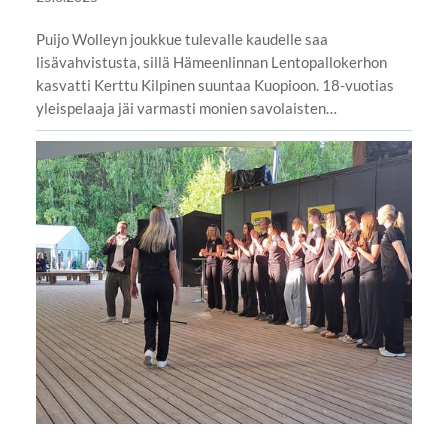
Puijo Wolleyn joukkue tulevalle kaudelle saa
lisävahvistusta, sillä Hämeenlinnan Lentopallokerhon
kasvatti Kerttu Kilpinen suuntaa Kuopioon. 18-vuotias
yleispelaaja jäi varmasti monien savolaisten…