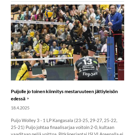
Puijolle jo toinen kiinnitys mestaruuteen jättiyleisön
edessä
18.4.2025
Puijo Wolley 3 - 1 LP Kangasala (23-25, 29-27, 25-22,
25-21) Puijo johtaa finaalisarjaa voitoin 2-0, kultaan
vaaditaan neljä voittoa. Pitkäperjantai ISLVI Areenalla ei