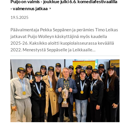
Puijo on valmis - joukkue julki 6.6. komediafestivaalilla
- valmennus jatkaa
19.5.2025
Päävalmentaja Pekka Seppänen ja perämies Timo Leikas
jatkavat Puijo Wolleyn käskyttäjinä myös kaudella
2025-26. Kaksikko aloitti kuopiolaisseurassa keväällä
2022. Menestystä Seppäselle ja Leikkaalle…