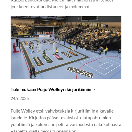
joukkueet ovat uudistuneet ja molemmat…
Tule mukaan Puijo Wolleyn kirjuritiimiin
24.9.2025
Puijo Wolley etsii vahvistuksia kirjuritiimiin alkavalle
kaudelle. Kirjurina pääset osaksi ottelutapahtumien
ydintiimiä ja kokemaan pelit aivan uudesta näkökulmasta
– läheltä, siellä missä tunnelma on…