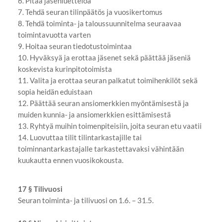
6. Pitää jäsenluetteloa
7. Tehdä seuran tilinpäätös ja vuosikertomus
8. Tehdä toiminta- ja taloussuunnitelma seuraavaa
toimintavuotta varten
9. Hoitaa seuran tiedotustoimintaa
10. Hyväksyä ja erottaa jäsenet sekä päättää jäseniä
koskevista kurinpitotoimista
11. Valita ja erottaa seuran palkatut toimihenkilöt sekä
sopia heidän eduistaan
12. Päättää seuran ansiomerkkien myöntämisestä ja
muiden kunnia- ja ansiomerkkien esittämisestä
13. Ryhtyä muihin toimenpiteisiin, joita seuran etu vaatii
14. Luovuttaa tilit tilintarkastajille tai
toiminnantarkastajalle tarkastettavaksi vähintään
kuukautta ennen vuosikokousta.
17 § Tilivuosi
Seuran toiminta- ja tilivuosi on 1.6. – 31.5.