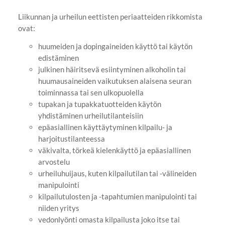
Liikunnan ja urheilun eettisten periaatteiden rikkomista
ovat:
huumeiden ja dopingaineiden käyttö tai käytön
edistäminen
julkinen häiritsevä esiintyminen alkoholin tai
huumausaineiden vaikutuksen alaisena seuran
toiminnassa tai sen ulkopuolella
tupakan ja tupakkatuotteiden käytön
yhdistäminen urheilutilanteisiin
epäasiallinen käyttäytyminen kilpailu- ja
harjoitustilanteessa
väkivalta, törkeä kielenkäyttö ja epäasiallinen
arvostelu
urheiluhuijaus, kuten kilpailutilan tai -välineiden
manipulointi
kilpailutulosten ja -tapahtumien manipulointi tai
niiden yritys
vedonlyönti omasta kilpailusta joko itse tai