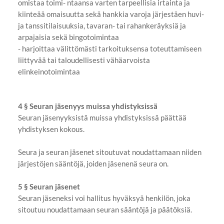
omistaa toimi- ntaansa varten tarpeellisia irtainta ja
kiinteää omaisuutta sekä hankkia varoja järjestäen huvi-
ja tanssitilaisuuksia, tavaran- tai rahankeräyksiä ja
arpajaisia sekä bingotoimintaa
- harjoittaa välittömästi tarkoituksensa toteuttamiseen
liittyvää tai taloudellisesti vähäarvoista
elinkeinotoimintaa
4 § Seuran jäsenyys muissa yhdistyksissä
Seuran jäsenyyksistä muissa yhdistyksissä päättää
yhdistyksen kokous.
Seura ja seuran jäsenet sitoutuvat noudattamaan niiden
järjestöjen sääntöjä, joiden jäsenenä seura on.
5 § Seuran jäsenet
Seuran jäseneksi voi hallitus hyväksyä henkilön, joka
sitoutuu noudattamaan seuran sääntöjä ja päätöksiä.