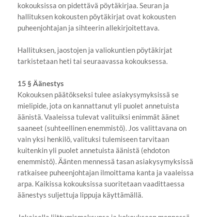
kokouksissa on pidettävä pöytäkirjaa. Seuran ja
hallituksen kokousten pöytäkirjat ovat kokousten
puheenjohtajan ja sihteerin allekirjoitettava.
Hallituksen, jaostojen ja valiokuntien pöytäkirjat
tarkistetaan heti tai seuraavassa kokouksessa.
15 § Äänestys
Kokouksen päätökseksi tulee asiakysymyksissä se
mielipide, jota on kannattanut yli puolet annetuista
äänistä. Vaaleissa tulevat valituiksi enimmät äänet
saaneet (suhteellinen enemmistö). Jos valittavana on
vain yksi henkilö, valituksi tulemiseen tarvitaan
kuitenkin yli puolet annetuista äänistä (ehdoton
enemmistö). Äänten mennessä tasan asiakysymyksissä
ratkaisee puheenjohtajan ilmoittama kanta ja vaaleissa
arpa. Kaikissa kokouksissa suoritetaan vaadittaessa
äänestys suljettuja lippuja käyttämällä.
Jokaisella liittymismaksunsa ja kokoukseen mennessä