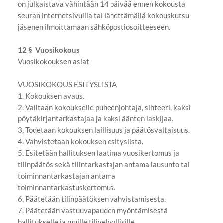
on julkaistava vähintään 14 päivää ennen kokousta
seuran internetsivuilla tai lähettämällä kokouskutsu
jäsenen ilmoittamaan sähköpostiosoitteeseen.
12 § Vuosikokous
Vuosikokouksen asiat
VUOSIKOKOUS ESITYSLISTA
1. Kokouksen avaus.
2. Valitaan kokoukselle puheenjohtaja, sihteeri, kaksi
pöytäkirjantarkastajaa ja kaksi äänten laskijaa.
3. Todetaan kokouksen laillisuus ja päätösvaltaisuus.
4. Vahvistetaan kokouksen esityslista.
5. Esitetään hallituksen laatima vuosikertomus ja
tilinpäätös sekä tilintarkastajan antama lausunto tai
toiminnantarkastajan antama
toiminnantarkastuskertomus.
6. Päätetään tilinpäätöksen vahvistamisesta.
7. Päätetään vastuuvapauden myöntämisestä
hallitukselle ja muille tilivelvollisille.