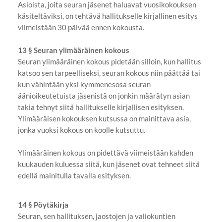
Asioista, joita seuran jäsenet haluavat vuosikokouksen
käsiteltäviksi, on tehtävä hallitukselle kirjallinen esitys
viimeistään 30 päivää ennen kokousta.
13 § Seuran ylimääräinen kokous
Seuran ylimääräinen kokous pidetään silloin, kun hallitus
katsoo sen tarpeelliseksi, seuran kokous niin päättää tai
kun vähintään yksi kymmenesosa seuran
äänioikeutetuista jäsenistä on jonkin määrätyn asian
takia tehnyt siitä hallitukselle kirjallisen esityksen.
Ylimääräisen kokouksen kutsussa on mainittava asia,
jonka vuoksi kokous on koolle kutsuttu.
Ylimääräinen kokous on pidettävä viimeistään kahden
kuukauden kuluessa siitä, kun jäsenet ovat tehneet siitä
edellä mainitulla tavalla esityksen.
14 § Pöytäkirja
Seuran, sen hallituksen, jaostojen ja valiokuntien