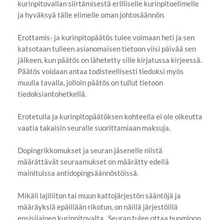
kurinpitovallan siirtämisestä erilliselle kurinpitoelimelle
ja hyväksyä tälle elimelle oman johtosäännön.
Erottamis- ja kurinpitopäätös tulee voimaan heti ja sen
katsotaan tulleen asianomaisen tietoon viisi päivää sen
jälkeen, kun päätös on lähetetty sille kirjatussa kirjeessä.
Päätös voidaan antaa todisteellisesti tiedoksi myös
muulla tavalla, jolloin päätös on tullut tietoon
tiedoksiantohetkellä.
Erotetulla ja kurinpitopäätöksen kohteella ei ole oikeutta
vaatia takaisin seuralle suorittamiaan maksuja.
Dopingrikkomukset ja seuran jäsenelle niistä
määrättävät seuraamukset on määrätty edellä
mainituissa antidopingsäännöstöissä.
Mikäli lajiliiton tai muun kattojärjestön sääntöjä ja
määräyksiä epäillään rikotun, on näillä järjestöillä
ensisijainen kurinpitovalta. Seuran tulee ottaa huomioon