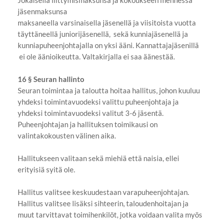
jäsenmaksunsa
maksaneella varsinaisella jäsenellä ja viisitoista vuotta
täyttäneellä juniorijäsenellä, sekä kunniajäsenellä ja
kunniapuheenjohtajalla on yksi ääni. Kannattajajäsenillä
ei ole äänioikeutta. Valtakirjalla ei saa äänestää.
16 § Seuran hallinto
Seuran toimintaa ja taloutta hoitaa hallitus, johon kuuluu
yhdeksi toimintavuodeksi valittu puheenjohtaja ja
yhdeksi toimintavuodeksi valitut 3-6 jäsentä.
Puheenjohtajan ja hallituksen toimikausi on
valintakokousten välinen aika.
Hallitukseen valitaan sekä miehiä että naisia, ellei
erityisiä syitä ole.
Hallitus valitsee keskuudestaan varapuheenjohtajan.
Hallitus valitsee lisäksi sihteerin, taloudenhoitajan ja
muut tarvittavat toimihenkilöt, jotka voidaan valita myös