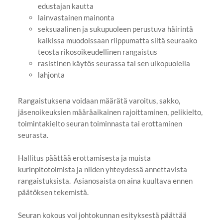
edustajan kautta
lainvastainen mainonta
seksuaalinen ja sukupuoleen perustuva häirintä
kaikissa muodoissaan riippumatta siitä seuraako
teosta rikosoikeudellinen rangaistus
rasistinen käytös seurassa tai sen ulkopuolella
lahjonta
Rangaistuksena voidaan määrätä varoitus, sakko,
jäsenoikeuksien määräaikainen rajoittaminen, pelikielto,
toimintakielto seuran toiminnasta tai erottaminen
seurasta.
Hallitus päättää erottamisesta ja muista
kurinpitotoimista ja niiden yhteydessä annettavista
rangaistuksista. Asianosaista on aina kuultava ennen
päätöksen tekemistä.
Seuran kokous voi johtokunnan esityksestä päättää