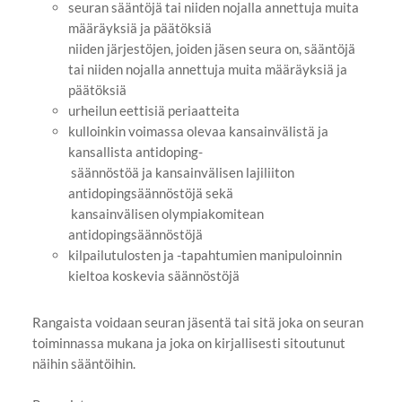
seuran sääntöjä tai niiden nojalla annettuja muita
määräyksiä ja päätöksiä
niiden järjestöjen, joiden jäsen seura on, sääntöjä
tai niiden nojalla annettuja muita määräyksiä ja
päätöksiä
urheilun eettisiä periaatteita
kulloinkin voimassa olevaa kansainvälistä ja
kansallista antidoping-
säännöstöä ja kansainvälisen lajiliiton
antidopingsäännöstöjä sekä
kansainvälisen olympiakomitean
antidopingsäännöstöjä
kilpailutulosten ja -tapahtumien manipuloinnin
kieltoa koskevia säännöstöjä
Rangaista voidaan seuran jäsentä tai sitä joka on seuran
toiminnassa mukana ja joka on kirjallisesti sitoutunut
näihin sääntöihin.