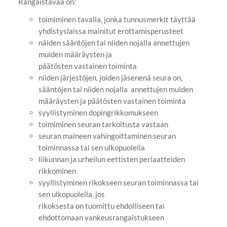
Rangaistavaa on:
toimiminen tavalla, jonka tunnusmerkit täyttää
yhdistyslaissa mainitut erottamisperusteet
näiden sääntöjen tai niiden nojalla annettujen
muiden määräysten ja
päätösten vastainen toiminta
niiden järjestöjen, joiden jäsenenä seura on,
sääntöjen tai niiden nojalla annettujen muiden
määräysten ja päätösten vastainen toiminta
syyllistyminen dopingrikkomukseen
toimiminen seuran tarkoitusta vastaan
seuran maineen vahingoittaminen seuran
toiminnassa tai sen ulkopuolella
liikunnan ja urheilun eettisten periaatteiden
rikkominen
syyllistyminen rikokseen seuran toiminnassa tai
sen ulkopuolella, jos
rikoksesta on tuomittu ehdolliseen tai
ehdottomaan vankeusrangaistukseen