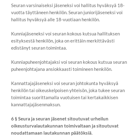
Seuran varsinaiseksi jäseneksi voi hallitus hyväksyä 18-
vuotta täyttäneen henkilön. Seuran juniorijäseneksi voi
hallitus hyväksyä alle 18-vuotiaan henkilön.
Kunniajäseneksi voi seuran kokous kutsua hallituksen
esityksestä henkilön, joka on erittäin merkittävästi
edistänyt seuran toimintaa.
Kunniapuheenjohtajaksi voi seuran kokous kutsua seuran
puheenjohtajana ansiokkaasti toimineen henkilön.
Kannattajajäseneksi voi seuran johtokunta hyväksyä
henkilön tai oikeuskelpoisen yhteisön, joka tukee seuran
toimintaa suorittamalla vuotuisen tai kertakaikkisen
kannattajajäsenmaksun.
6 § Seura ja seuran jäsenet sitoutuvat urheilun
oikeusturvalautakunnan toimivaltaan ja sitoutuvat
noudattamaan lautakunnan päätöksiä.