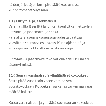
näiden järjestöjen kurinpitopäätökset omassa
kurinpitomenettelyssään.
10 § Liittymis- ja jäsenmaksut
Varsinaisilta jäseniltä ja juniorijäseniltä kannettavien
liittymis- ja jäsenmaksujen sekä
kannattajajäsenmaksujen suuruudesta päättää
vuosittain seuran vuosikokous. Kunniajäseniltä ja
kunniapuheenjohtajalta ei peritä maksuja.
Liittymis- ja jäsenmaksut voivat olla erisuuruisia eri
jäsenryhmissä.
11 § Seuran varsinaiset ja ylimääräiset kokoukset
Seura pitää vuosittain yhden varsinaisen
vuosikokouksen. Kokouksen paikan ja tarkemman ajan
määrää hallitus.
Kutsu varsinaiseen ja ylimääräiseen seuran kokoukseen