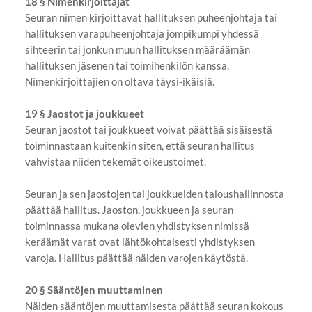
18 § Nimenkirjoittajat
Seuran nimen kirjoittavat hallituksen puheenjohtaja tai
hallituksen varapuheenjohtaja jompikumpi yhdessä
sihteerin tai jonkun muun hallituksen määräämän
hallituksen jäsenen tai toimihenkilön kanssa.
Nimenkirjoittajien on oltava täysi-ikäisiä.
19 § Jaostot ja joukkueet
Seuran jaostot tai joukkueet voivat päättää sisäisestä
toiminnastaan kuitenkin siten, että seuran hallitus
vahvistaa niiden tekemät oikeustoimet.
Seuran ja sen jaostojen tai joukkueiden taloushallinnosta
päättää hallitus. Jaoston, joukkueen ja seuran
toiminnassa mukana olevien yhdistyksen nimissä
keräämät varat ovat lähtökohtaisesti yhdistyksen
varoja. Hallitus päättää näiden varojen käytöstä.
20 § Sääntöjen muuttaminen
Näiden sääntöjen muuttamisesta päättää seuran kokous