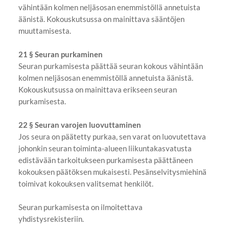
vähintään kolmen neljäsosan enemmistöllä annetuista
äänistä. Kokouskutsussa on mainittava sääntöjen
muuttamisesta.
21 § Seuran purkaminen
Seuran purkamisesta päättää seuran kokous vähintään
kolmen neljäsosan enemmistöllä annetuista äänistä.
Kokouskutsussa on mainittava erikseen seuran
purkamisesta.
22 § Seuran varojen luovuttaminen
Jos seura on päätetty purkaa, sen varat on luovutettava
johonkin seuran toiminta-alueen liikuntakasvatusta
edistävään tarkoitukseen purkamisesta päättäneen
kokouksen päätöksen mukaisesti. Pesänselvitysmiehinä
toimivat kokouksen valitsemat henkilöt.
Seuran purkamisesta on ilmoitettava
yhdistysrekisteriin.