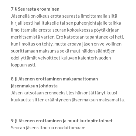
7 § Seurasta eroaminen
Jäsenellä on oikeus erota seurasta ilmoittamalla siitä
kirjallisesti hallitukselle tai sen puheenjohtajalle taikka
ilmoittamalla erosta seuran kokouksessa pöytäkirjaan
merkitsemistä varten. Ero katsotaan tapahtuneeksi heti,
kun ilmoitus on tehty, mutta eroava jäsen on velvollinen
suorittamaan maksunsa sekä muut näiden sääntöjen
edellyttämät velvoitteet kuluvan kalenterivuoden
loppuun asti.
8 § Jäsenen erottaminen maksamattoman
jäsenmaksun johdosta
Jäsen katsotaan eronneeksi, jos hän on jättänyt kuusi
kuukautta sitten erääntyneen jäsenmaksun maksamatta.
9 § Jäsenen erottaminen ja muut kurinpitotoimet
Seuran jäsen sitoutuu noudattamaan: