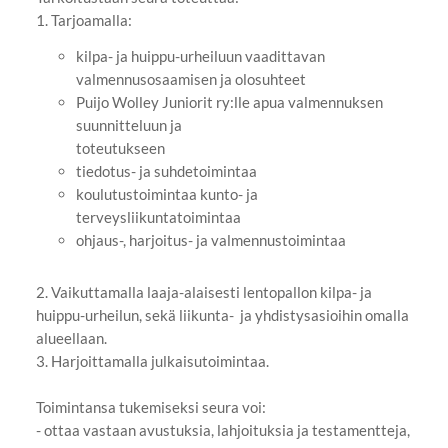
1. Tarjoamalla:
kilpa- ja huippu-urheiluun vaadittavan
valmennusosaamisen ja olosuhteet
Puijo Wolley Juniorit ry:lle apua valmennuksen
suunnitteluun ja
toteutukseen
tiedotus- ja suhdetoimintaa
koulutustoimintaa kunto- ja
terveysliikuntatoimintaa
ohjaus-, harjoitus- ja valmennustoimintaa
2. Vaikuttamalla laaja-alaisesti lentopallon kilpa- ja
huippu-urheilun, sekä liikunta- ja yhdistysasioihin omalla
alueellaan.
3. Harjoittamalla julkaisutoimintaa.
Toimintansa tukemiseksi seura voi:
- ottaa vastaan avustuksia, lahjoituksia ja testamentteja,