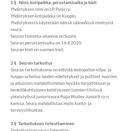
1 § Nimi, kotipaikka, perustamisaika ja kieli
Yhdistyksen nimi on LP Puijo ry.
Yhdistyksen kotipaikka on Kuopio.
Yhdistyksestä käytetään näissä säännöissä nimitystä
seura.
Seuran toiminta-alueena on Suomi.
Seuran perustamisaika on 16.4.2020.
Seuran kieli on suomen kieli.
2 § Seuran tarkoitus
Seuran tarkoituksena on edistää lentopallon kilpa- ja
huippu-urheilua luoden edellytykset ja puitteet nuorten
ja aikuisten mahdollisimman hyvään harjoitteluun ja
henkilökohtaiseen kehitykseen toimien tiiviissä
yhteistyössä junioriseura Puijo Wolley Juniorit ry:n
kanssa. Seura mahdollistaa myös kunto- ja
terveysliikuntaa.
3 § Tarkoituksen toteuttaminen
Tarkoitustaan seura toteuttaa: