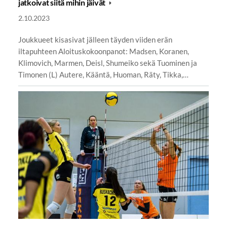
jatkoivat siitä mihin jäivät
2.10.2023
Joukkueet kisasivat jälleen täyden viiden erän
iltapuhteen Aloituskokoonpanot: Madsen, Koranen,
Klimovich, Marmen, Deisl, Shumeiko sekä Tuominen ja
Timonen (L) Autere, Kääntä, Huoman, Räty, Tikka,…