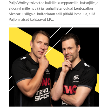
Puijo Wolley toivottaa kaikille kumppaneille, katsojille ja
sidosryhmille hyvää ja rauhallista joulua! Lentopallon
Mestaruusliiga ei kuitenkaan salli pitkää lomailua, sillä
Puijon naiset kohtaavat LP…