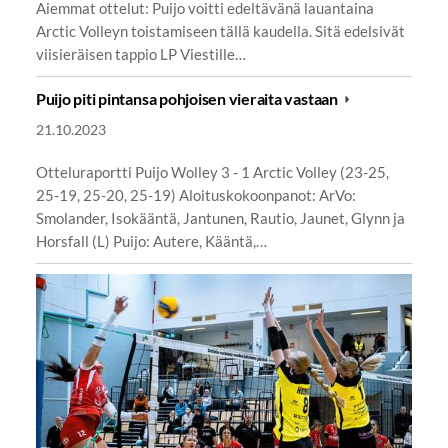
Aiemmat ottelut: Puijo voitti edeltävänä lauantaina
Arctic Volleyn toistamiseen tällä kaudella. Sitä edelsivät
viisieräisen tappio LP Viestille…
Puijo piti pintansa pohjoisen vieraita vastaan
21.10.2023
Otteluraportti Puijo Wolley 3 - 1 Arctic Volley (23-25,
25-19, 25-20, 25-19) Aloituskokoonpanot: ArVo:
Smolander, Isokääntä, Jantunen, Rautio, Jaunet, Glynn ja
Horsfall (L) Puijo: Autere, Kääntä,…