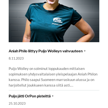
Aniah Philo liittyy Puijo Wolleyn vahvuuteen
8.11.2023
Puijo Wolley on solminut loppukauden mittaisen
sopimuksen yhdysvaltalaisen yleispelaajan Aniah Philon
kanssa. Philo saapui Suomeen marraskuun alussa ja on
harjoitellut joukkueen kanssa siitä asti.…
Puijo jätti OrPon pisteittä
25.10.2023